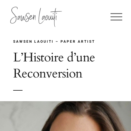
Passer
au
contenu
SAWSEN LAOUITI – PAPER ARTIST
L’Histoire d’une
Reconversion