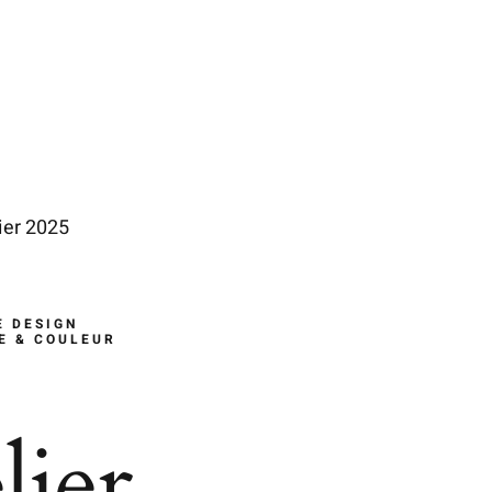
ier 2025
E DESIGN
E & COULEUR
lier